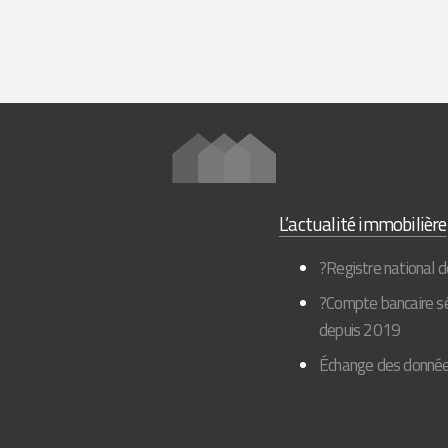
L’actualité immobilière
?Registre national de
?Compte bancaire sép
depuis 2019
Échange des données 