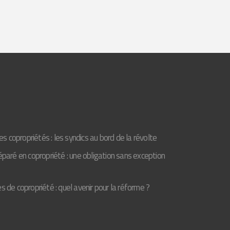
s copropriétés : les syndics au bord de la révolte
aré en copropriété : une obligation sans exception
de copropriété : quel avenir pour la réforme ?