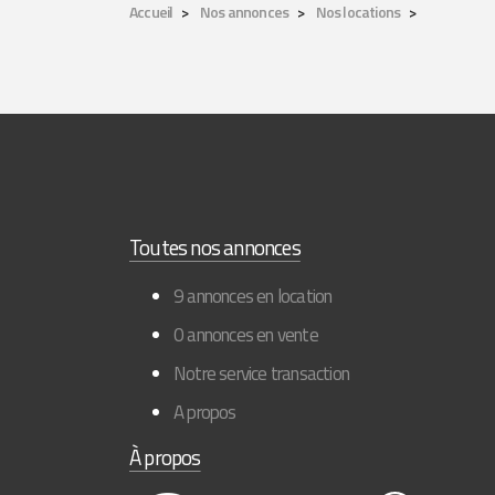
Accueil
Nos annonces
Nos locations
Toutes nos annonces
9 annonces en location
0 annonces en vente
Notre service transaction
A propos
À propos