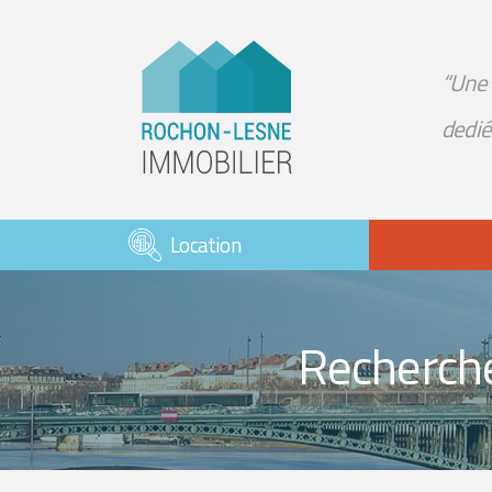
“Une 
dedié
Location
Recherche